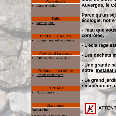
Plans du gîte
Auvergne, le Cé
plans en détail
Parce qu'un sé
Tarifs
écologie, notre
votre séjour...
-
l'eau que vou
contrôlée,
Un plus...La sécurité
Equipement anti-accidents.
domestique !
- L'éclairage est
Activités et balades...
- Les déchets m
A pieds, vélo, auto, ski...
- Une grande par
notre
installati
Oliabou au futur simple
Projets et chantiers
- Le grand jard
récupérateurs d
CONTACT
Nous joindre !
Statistiques
ATTENTI
Aujourd'hui