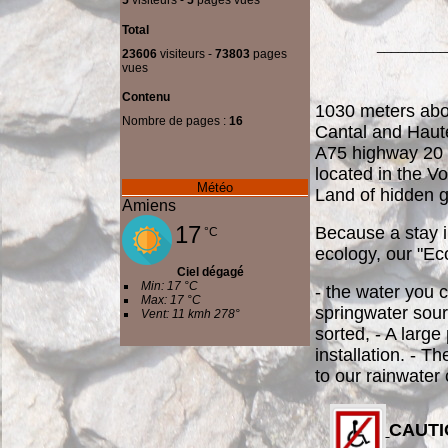
5
visiteurs -
5
pages vues
Total
__________
23606
visiteurs -
73803
pages
vues
Contenu
1030 meters abov
Nombre de pages :
16
Cantal and Haute
A75 highway 20 m
located in the V
Météo
Land of hidden 
Amiens
17
Because a stay i
°C
ecology, our "Ec
Ciel dégagé
Min: 17 °C
- the water you 
Max: 17 °C
springwater sourc
Vent: 11 kmh 278°
sorted, - A large
installation. - T
to our rainwater 
CAUTI