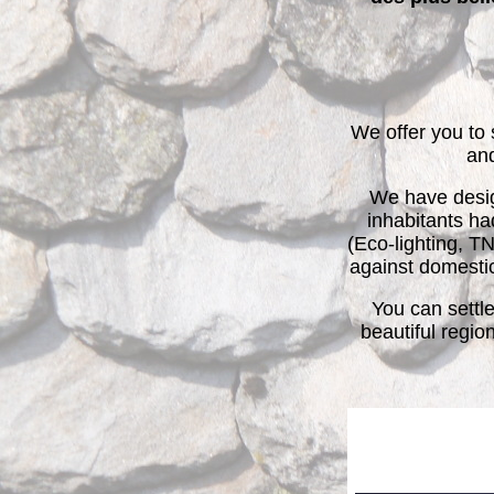
We offer you to 
and
We have design
inhabitants ha
(Eco-lighting, T
against domestic r
You can settl
beautiful regio