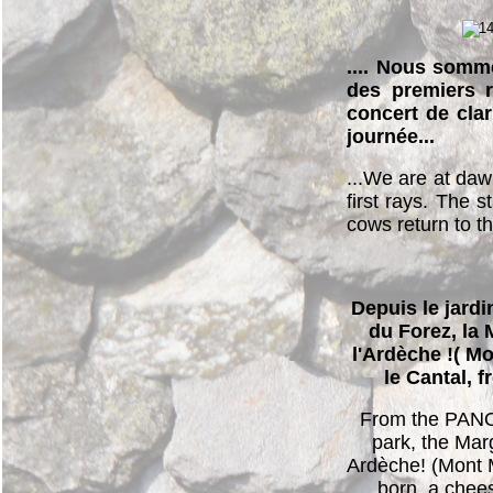
.... Nous somme
des premiers 
concert de cla
journée...
...We are at daw
first rays. The s
cows return to the
Depuis le jard
du Forez, la 
l'Ardèche !( Mo
le Cantal, 
From the PANO
park, the Mar
Ardèche! (Mont 
born, a chee